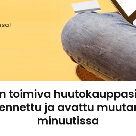
ssa!
n toimiva huutokauppasi
kennettu ja avattu muut
minuutissa