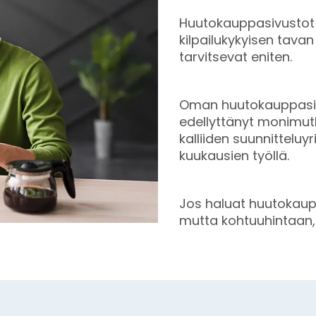
Huutokauppasivustot ta
kilpailukykyisen tavan
tarvitsevat eniten.
Oman huutokauppasivu
edellyttänyt monimut
kalliiden suunnitteluyr
kuukausien työllä.
Jos haluat huutokaup
mutta kohtuuhintaan, 