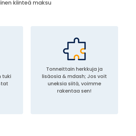
ainen kiinteä maksu
Tonneittain herkkuja ja
 tuki
lisäosia & mdash; Jos voit
stat
uneksia siitä, voimme
rakentaa sen!