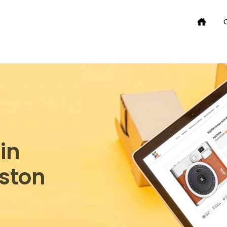
in
ston