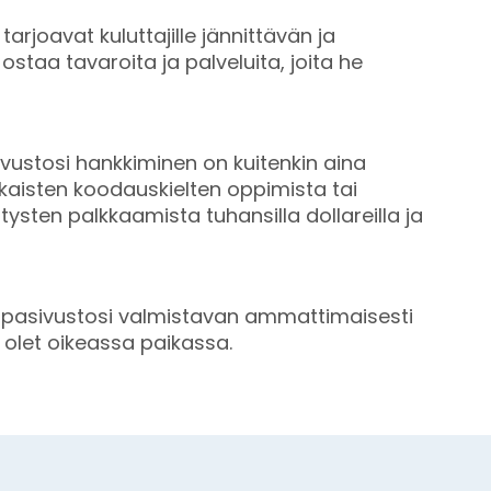
rjoavat kuluttajille jännittävän ja
 ostaa tavaroita ja palveluita, joita he
stosi hankkiminen on kuitenkin aina
kaisten koodauskielten oppimista tai
itysten palkkaamista tuhansilla dollareilla ja
pasivustosi valmistavan ammattimaisesti
olet oikeassa paikassa.