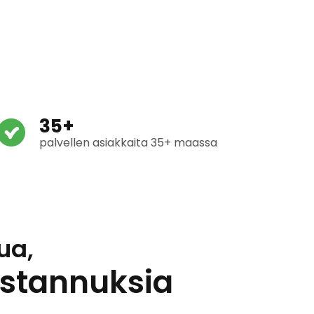
35+
palvellen asiakkaita 35+ maassa
ua,
ustannuksia