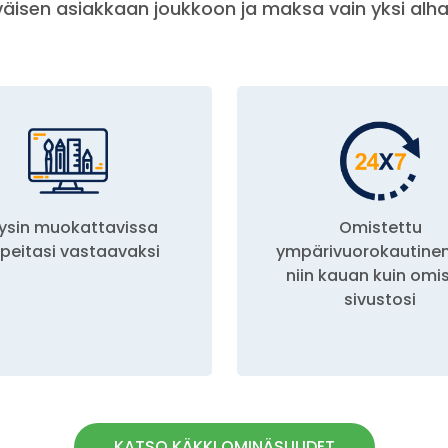
ytyväisen asiakkaan joukkoon ja maksa vain yksi alh
ysin muokattavissa
Omistettu
rpeitasi vastaavaksi
ympärivuorokautinen
niin kauan kuin omi
sivustosi
KATSO KÄKKI OMINÄSUUDET